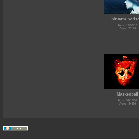
hinterm horiz
Date: 18/05/10
Views: 52168
Maskenball
Date: 08/10/08
Views: 44493