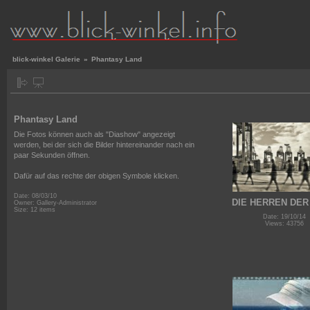
blick-winkel Galerie
»
Phantasy Land
Phantasy Land
Die Fotos können auch als "Diashow" angezeigt
werden, bei der sich die Bilder hintereinander nach ein
paar Sekunden öffnen.
Dafür auf das rechte der obigen Symbole klicken.
Date: 08/03/10
DIE HERREN DER 
Owner: Gallery-Administrator
Size: 12 items
Date: 19/10/14
Views: 43756